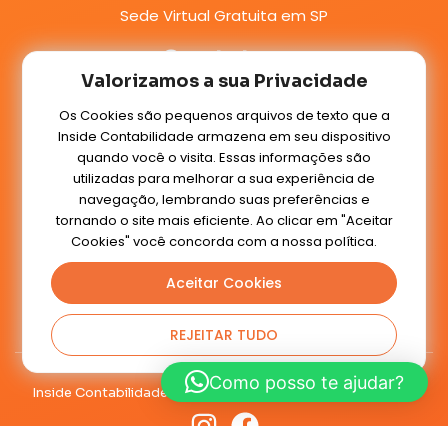
Sede Virtual Gratuita em SP
Contatos:
Valorizamos a sua Privacidade
WhatsApp:
(11) 3522-5370
Os Cookies são pequenos arquivos de texto que a
E-mail:
Inside Contabilidade armazena em seu dispositivo
contato@insidecontabilidade.com.br
quando você o visita. Essas informações são
utilizadas para melhorar a sua experiência de
navegação, lembrando suas preferências e
Conteúdos:
tornando o site mais eficiente. Ao clicar em "Aceitar
Blog
Cookies" você concorda com a nossa política.
Aceitar Cookies
Voltar ao topo
REJEITAR TUDO
Como posso te ajudar?
Inside Contabilidade
2020 - Todos os Direitos Reservados