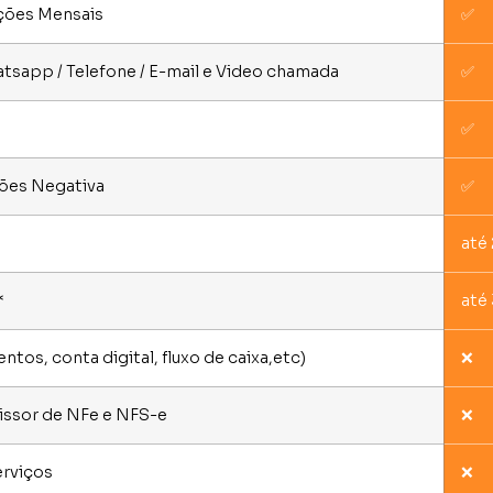
ações Mensais
✅
atsapp / Telefone / E-mail e Video chamada
✅
✅
dões Negativa
✅
até
*
até 
tos, conta digital, fluxo de caixa,etc)
❌
issor de NFe e NFS-e
❌
erviços
❌