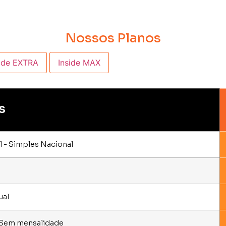
Nossos Planos
side EXTRA
Inside MAX
S
 - Simples Nacional
ual
- Sem mensalidade