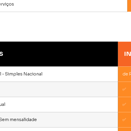
erviços
S
I
 - Simples Nacional
de 
✅
ual
✅
- Sem mensalidade
✅