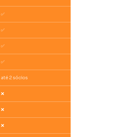
✅
✅
✅
✅
até 2 sócios
❌
❌
❌