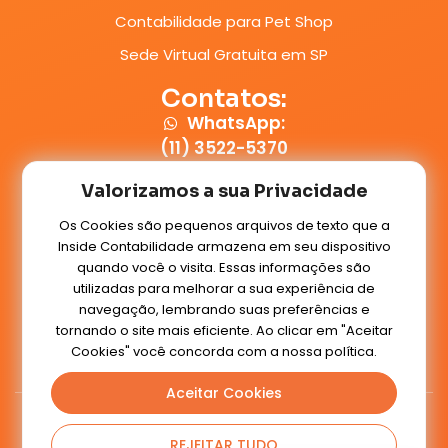
Contabilidade para Pet Shop
Sede Virtual Gratuita em SP
Contatos:
WhatsApp:
(11) 3522-5370
E-mail:
Valorizamos a sua Privacidade
contato@insidecontabilidade.com.br
Os Cookies são pequenos arquivos de texto que a
Inside Contabilidade armazena em seu dispositivo
Conteúdos:
quando você o visita. Essas informações são
Blog
utilizadas para melhorar a sua experiência de
navegação, lembrando suas preferências e
tornando o site mais eficiente. Ao clicar em "Aceitar
Cookies" você concorda com a nossa política.
Voltar ao topo
Aceitar Cookies
Inside Contabilidade
2020 - Todos os Direitos Reservados
REJEITAR TUDO