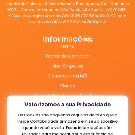
escritório físico na R. Beneficência Portuguesa, 24 – Conjunto
1012 – Centro Histórico de São Paulo, São Paulo – SP, 01033-
904 e está registrada sob CNPJ: 35.272.569/0001-90 com
registro no CRC nº SP 2SP047420/O-2
Informações:
Home
Trocar de Contador
Abrir Empresa
Desenquadra MEI
Planos
Contabilidade para Pet Shop
Valorizamos a sua Privacidade
Sede Virtual Gratuita em SP
Os Cookies são pequenos arquivos de texto que a
Contatos:
Inside Contabilidade armazena em seu dispositivo
WhatsApp:
quando você o visita. Essas informações são
(11) 3522-5370
utilizadas para melhorar a sua experiência de