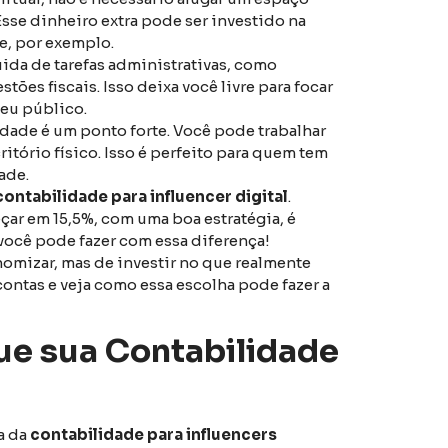
Esse dinheiro extra pode ser investido na
e, por exemplo.
uida de tarefas administrativas, como
es fiscais. Isso deixa você livre para focar
eu público.
idade é um ponto forte. Você pode trabalhar
itório físico. Isso é perfeito para quem tem
ade.
contabilidade para influencer digital
.
ar em 15,5%, com uma boa estratégia, é
 você pode fazer com essa diferença!
nomizar, mas de investir no que realmente
contas e veja como essa escolha pode fazer a
ue sua Contabilidade
a da
contabilidade para influencers