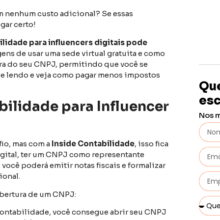
sem nenhum custo adicional? Se essas
gar certo!
lidade para influencers digitais pode
gens de usar uma sede virtual gratuita e como
ura do seu CNPJ, permitindo que você se
ue lendo e veja como pagar menos impostos
Que
esc
ilidade para Influencer
Nos 
fio, mas com a
Inside Contabilidade
, isso fica
digital, ter um CNPJ como representante
você poderá emitir notas fiscais e formalizar
ional.
abertura de um CNPJ:
ontabilidade, você consegue abrir seu CNPJ