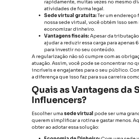
rapidamente, muitas vezes no mesmo dia.
atividades de forma legal.
Sede virtual gratuita:
Ter um endereço f
nossa sede virtual, você obtém isso se
economizar dinheiro.
Vantagens fiscais:
Apesar da tributação
ajudar a reduzir essa carga para apenas 
para investir no seu conteúdo.
A regularização não só cumpre com as obrigaç
atuação. Assim, você pode se concentrar no q
incríveis e engajantes para o seu público. Co
a diferença que isso faz para sua carreira como
Quais as Vantagens da S
Influencers?
Escolher uma
sede virtual
pode ser uma grand
querem simplificar a rotina e gastar menos. 
obter ao adotar essa solução:
Economia de Dinheiro:
Com uma sede vi