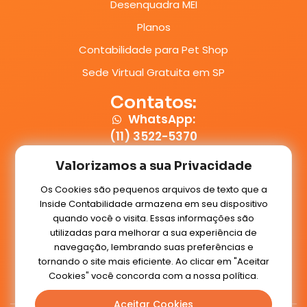
Desenquadra MEI
Planos
Contabilidade para Pet Shop
Sede Virtual Gratuita em SP
Contatos:
WhatsApp:
(11) 3522-5370
E-mail:
Valorizamos a sua Privacidade
contato@insidecontabilidade.com.br
Os Cookies são pequenos arquivos de texto que a
Inside Contabilidade armazena em seu dispositivo
Conteúdos:
quando você o visita. Essas informações são
Blog
utilizadas para melhorar a sua experiência de
navegação, lembrando suas preferências e
tornando o site mais eficiente. Ao clicar em "Aceitar
Cookies" você concorda com a nossa política.
Voltar ao topo
Aceitar Cookies