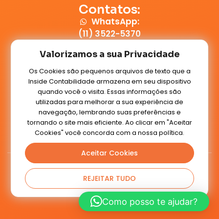
Contatos:
WhatsApp:
(11) 3522-5370
E-mail:
Valorizamos a sua Privacidade
contato@insidecontabilidade.com.br
Os Cookies são pequenos arquivos de texto que a
Inside Contabilidade armazena em seu dispositivo
Conteúdos:
quando você o visita. Essas informações são
Blog
utilizadas para melhorar a sua experiência de
navegação, lembrando suas preferências e
tornando o site mais eficiente. Ao clicar em "Aceitar
Cookies" você concorda com a nossa política.
Voltar ao topo
Aceitar Cookies
Inside Contabilidade
2020 - Todos os Direitos Reservados
REJEITAR TUDO
Como posso te ajudar?