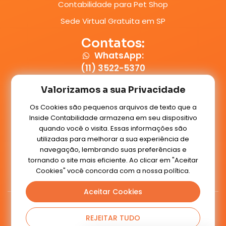
Contabilidade para Pet Shop
Sede Virtual Gratuita em SP
Contatos:
WhatsApp:
(11) 3522-5370
E-mail:
Valorizamos a sua Privacidade
contato@insidecontabilidade.com.br
Os Cookies são pequenos arquivos de texto que a
Inside Contabilidade armazena em seu dispositivo
Conteúdos:
quando você o visita. Essas informações são
Blog
utilizadas para melhorar a sua experiência de
navegação, lembrando suas preferências e
tornando o site mais eficiente. Ao clicar em "Aceitar
Cookies" você concorda com a nossa política.
Voltar ao topo
Aceitar Cookies
Inside Contabilidade
2020 - Todos os Direitos Reservados
REJEITAR TUDO